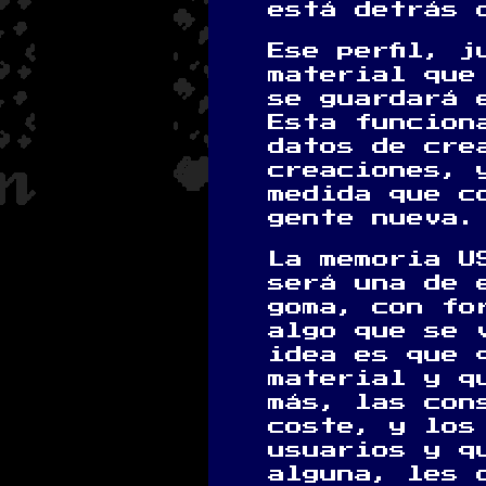
está detrás 
Ese perfil, 
material que
se guardará 
Esta funcion
datos de cre
creaciones, 
medida que c
gente nueva.
La memoria U
será una de 
goma, con fo
algo que se 
idea es que 
material y q
más, las con
coste, y los
usuarios y q
alguna, les 