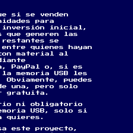
ue si se venden
nidades para
 inversión inicial,
s que generen las
 restantes se
 entre quienes hayan
con material al
diante
a, PayPal o, si es
 la memoria USB les
. Obviamente, puedes
de una, pero solo
r gratuita.
rio ni obligatorio
emoria USB, solo si
a quieres.
sa este proyecto,