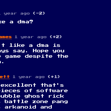
1 year ago
(-2)
ke a dma?
ames
1 year ago
(+2)
't like a dma is
ays say. Hope you
e game despite the
a.
wett
1 year ago
(+1)
 excellent that's
pieces of software
bubble ghost rick
s battle zone pang
s arkanoid and