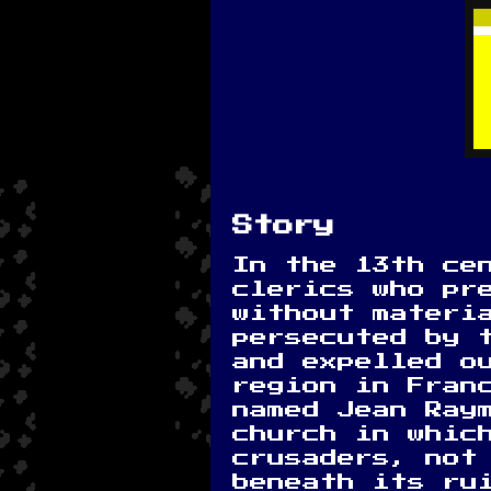
Story
In the 13th ce
clerics who pr
without materi
persecuted by 
and expelled o
region in Fran
named Jean Ray
church in whic
crusaders, not
beneath its ru