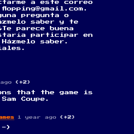
ctarme a este correo
 flopping@gmail.com.
guna pregunta o
ázmelo saber y te
¿Te parece buena
staría participar en
 Házmelo saber.
iales.
 ago
(+2)
ons that the game is
 Sam Coupe.
ames
1 year ago
(+2)
:-)