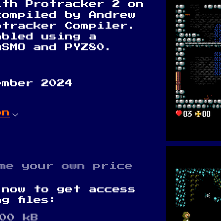
ith Protracker 2 on
compiled by Andrew
otracker Compiler.
mbled using a
ASMO and PYZ80.
ember 2024
on
me your own price
 now to get access
g files:
00 kB