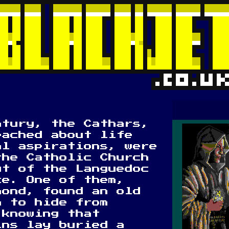
ntury, the Cathars,
eached about life
al aspirations, were
the Catholic Church
ut of the Languedoc
ce. One of them,
mond, found an old
h to hide from
 knowing that
ins lay buried a