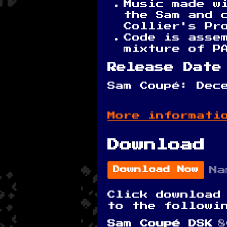
Music made w
the Sam and 
Collier's Pr
Code is asse
mixture of P
Release Date
Sam Coupé: Dec
More informati
Download
Na
Download Now
Click download
to the followin
Sam Coupé DSK
8