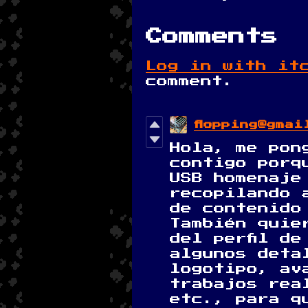
Comments
Log in with it
comment.
flopping@gmai
Hola, me pon
contigo porq
USB homenaje
recopilando 
de contenido
También quie
del perfil de
algunos deta
logotipo, av
trabajos rea
etc., para q