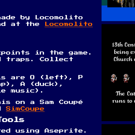
.
made by Locomolito
nd at the
Locomolito
kpoints in the game.
d traps. Collect
ls are O (left), P
mp), A (duck),
le music).
his on a Sam Coupé
ed
SimCoupe
Tools
ted using Aseprite.