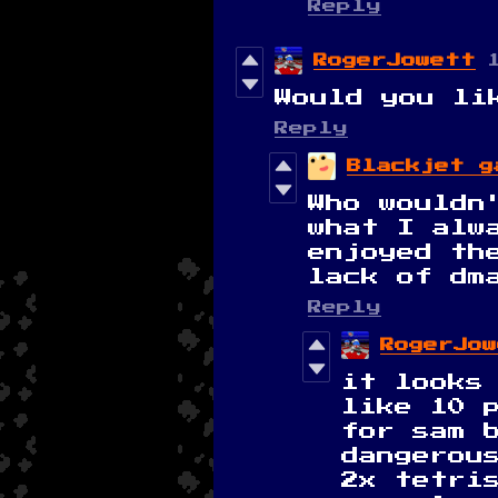
Reply
RogerJowett
Would you li
Reply
Blackjet g
Who wouldn
what I alw
enjoyed th
lack of dm
Reply
RogerJo
it looks
like 10 
for sam 
dangerou
2x tetri