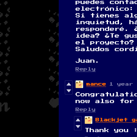
puedes conta
electrónico:
Si tienes al
inquietud, h
responderé. 
idea? ¿Te gu
el proyecto?
Saludos cord
Juan.
Reply
mance
1 year
Congratulati
now also for
Reply
Blackjet g
Thank you 