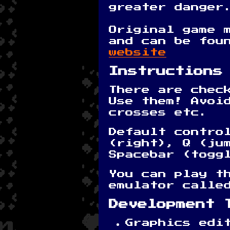
greater danger
Original game 
and can be fou
website
Instructions
There are chec
Use them! Avoi
crosses etc.
Default contro
(right), Q (ju
Spacebar (togg
You can play t
emulator call
Development 
Graphics edi