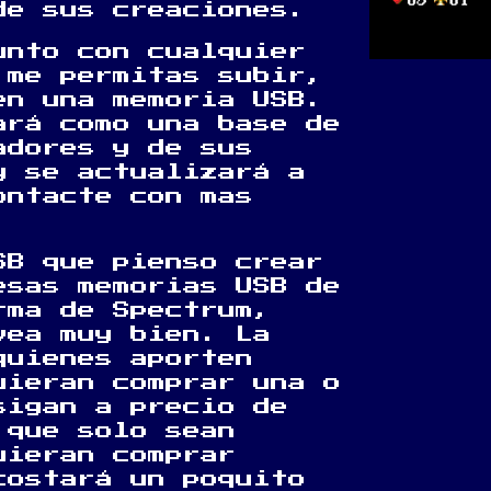
de sus creaciones.
junto con cualquier
 me permitas subir,
en una memoria USB.
ará como una base de
adores y de sus
y se actualizará a
ontacte con mas
SB que pienso crear
esas memorias USB de
rma de Spectrum,
vea muy bien. La
quienes aporten
uieran comprar una o
sigan a precio de
 que solo sean
uieran comprar
costará un poquito