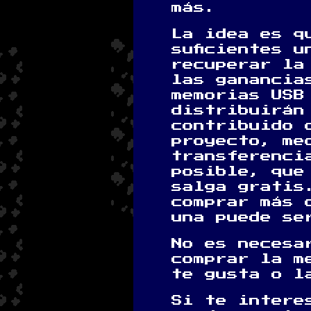
más.
La idea es q
suficientes u
recuperar la
las ganancia
memorias USB
distribuirán
contribuido 
proyecto, me
transferenci
posible, que
salga gratis
comprar más 
una puede se
No es necesa
comprar la m
te gusta o l
Si te intere