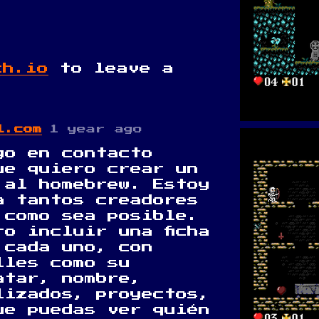
ch.io
to leave a
l.com
1 year ago
go en contacto
ue quiero crear un
 al homebrew. Estoy
a tantos creadores
 como sea posible.
ro incluir una ficha
 cada uno, con
lles como su
atar, nombre,
lizados, proyectos,
ue puedas ver quién